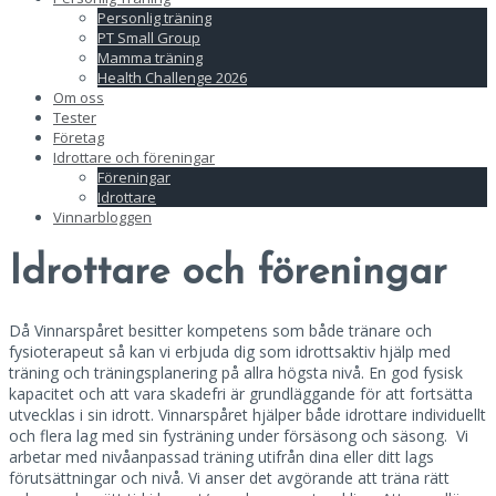
Personlig träning
PT Small Group
Mamma träning
Health Challenge 2026
Om oss
Tester
Företag
Idrottare och föreningar
Föreningar
Idrottare
Vinnarbloggen
Idrottare och föreningar
Då Vinnarspåret besitter kompetens som både tränare och
fysioterapeut så kan vi erbjuda dig som idrottsaktiv hjälp med
träning och träningsplanering på allra högsta nivå. En god fysisk
kapacitet och att vara skadefri är grundläggande för att fortsätta
utvecklas i sin idrott. Vinnarspåret hjälper både idrottare individuellt
och flera lag med sin fysträning under försäsong och säsong. Vi
arbetar med nivåanpassad träning utifrån dina eller ditt lags
förutsättningar och nivå. Vi anser det avgörande att träna rätt