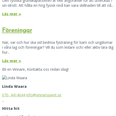
Den fysiska grundkapaciteten är helt avgörande för att utvecklas i
sin idrott. Att hålla en hög fysisk nivå kan vara skillnaden till att nå...
Läs mer »
Föreningar
När, var och hur ska vid bedriva fysträning för barn och ungdomar
i våra lag och föreningar? Vill du som ledare och/ eller aktiv lära dig
hur...
Läs mer »
Bli en Vinnare, Kontakta oss redan idag!
Linda Waara
070- 4414644
info@vinnarsparet.se
Hitta hit