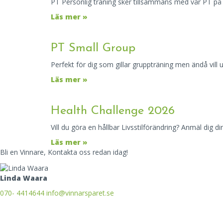
PT Personlig träning sker tillsammans med vår PT på 
Läs mer »
PT Small Group
Perfekt för dig som gillar gruppträning men ändå vill ut
Läs mer »
Health Challenge 2026
Vill du göra en hållbar Livsstilförändring? Anmäl dig d
Läs mer »
Bli en Vinnare, Kontakta oss redan idag!
Linda Waara
070- 4414644
info@vinnarsparet.se