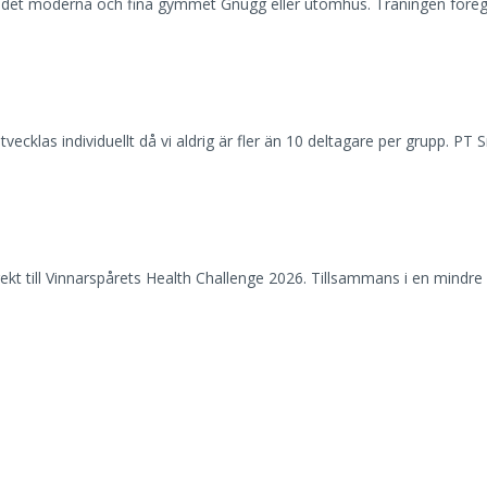
det moderna och fina gymmet Gnugg eller utomhus. Träningen föregås 
vecklas individuellt då vi aldrig är fler än 10 deltagare per grupp. PT S
irekt till Vinnarspårets Health Challenge 2026. Tillsammans i en mindre g