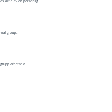
alltid av en personlig...
mallgroup...
rupp arbetar vi...