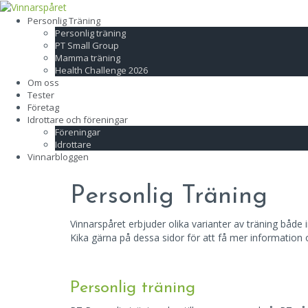
Skip
to
Personlig Träning
content
Personlig träning
PT Small Group
Mamma träning
Health Challenge 2026
Om oss
Tester
Företag
Idrottare och föreningar
Föreningar
Idrottare
Vinnarbloggen
Personlig Träning
Vinnarspåret erbjuder olika varianter av träning både ind
Kika gärna på dessa sidor för att få mer information
Personlig träning